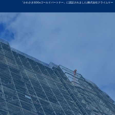
「かわさきSDGsゴールドパートナー」に認証されました|株式会社クライムケー